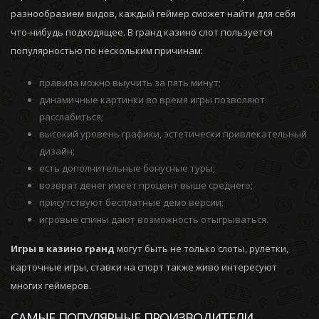
разнообразием видов, каждый геймер сможет найти для себя
что-нибудь подходящее. В гранд казино слот пользуется
популярностью по нескольким причинам:
правила можно выучить за пять минут;
динамичные картинки во время игры позволяют
расслабиться;
высокий уровень графики, эстетически привлекательный
дизайн;
есть дополнительные бонусные туры;
возврат денег имеет процент выше среднего;
присутствуют бесплатные демо версии;
игровые спины дают возможность отыгрываться.
Игры в казино гранд
могут быть не только слоты, рулетки,
карточные игры, ставки на спорт также живо интересуют
многих геймеров.
САМЫЕ ПОПУЛЯРНЫЕ ПРОИЗВОДИТЕЛИ