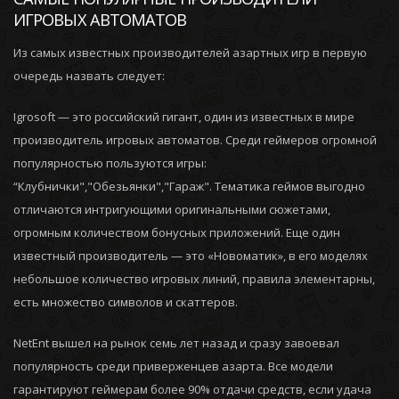
ИГРОВЫХ АВТОМАТОВ
Из самых известных производителей азартных игр в первую
очередь назвать следует:
Igrosoft — это российский гигант, один из известных в мире
производитель игровых автоматов. Среди геймеров огромной
популярностью пользуются игры:
“Клубнички","Обезьянки","Гараж". Тематика геймов выгодно
отличаются интригующими оригинальными сюжетами,
огромным количеством бонусных приложений. Еще один
известный производитель — это «Новоматик», в его моделях
небольшое количество игровых линий, правила элементарны,
есть множество символов и скаттеров.
NetEnt вышел на рынок семь лет назад и сразу завоевал
популярность среди приверженцев азарта. Все модели
гарантируют геймерам более 90% отдачи средств, если удача