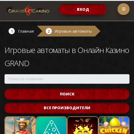
ВХОД
Главная
Игровые автоматы
Игровые автоматы в Онлайн Казино
GRAND
ВСЕ ПРОИЗВОДИТЕЛИ