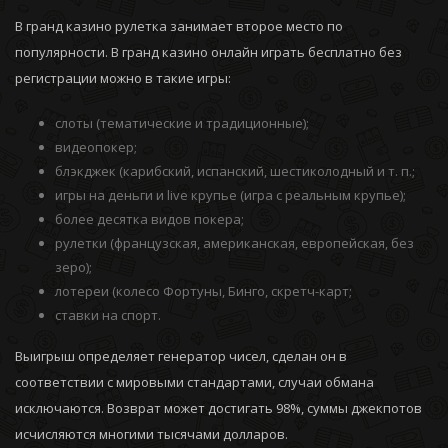
В гранд казино рулетка занимает второе место по
популярности. В гранд казино онлайн играть бесплатно без
регистрации можно в такие игры:
слоты (тематические и традиционные);
видеопокер;
блэкджек (карибский, испанский, шестиколодный и т. п.;
игры на деньги и live крупье (игра с реальным крупье);
более десятка видов покера;
рулетки (французская, американская, европейская, без
зеро);
лотереи (колесо Фортуны, Бинго, скретч-карт;
ставки на спорт.
Выигрыш определяет генератор чисел, сделан он в
соответствии с мировыми стандартами, случаи обмана
исключаются. Возврат может достигать 98%, суммы джекпотов
исчисляются многими тысячами долларов.