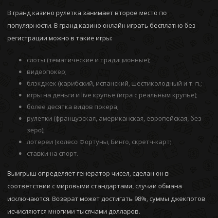
В гранд казино рулетка занимает второе место по
популярности. В гранд казино онлайн играть бесплатно без
регистрации можно в такие игры:
слоты (тематические и традиционные);
видеопокер;
блэкджек (карибский, испанский, шестиколодный и т. п.;
игры на деньги и live крупье (игра с реальным крупье);
более десятка видов покера;
рулетки (французская, американская, европейская, без
зеро);
лотереи (колесо Фортуны, Бинго, скретч-карт;
ставки на спорт.
Выигрыш определяет генератор чисел, сделан он в
соответствии с мировыми стандартами, случаи обмана
исключаются. Возврат может достигать 98%, суммы джекпотов
исчисляются многими тысячами долларов.