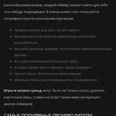
разнообразием видов, каждый геймер сможет найти для себя
что-нибудь подходящее. В гранд казино слот пользуется
популярностью по нескольким причинам:
правила можно выучить за пять минут;
динамичные картинки во время игры позволяют
расслабиться;
высокий уровень графики, эстетически привлекательный
дизайн;
есть дополнительные бонусные туры;
возврат денег имеет процент выше среднего;
присутствуют бесплатные демо версии;
игровые спины дают возможность отыгрываться.
Игры в казино гранд
могут быть не только слоты, рулетки,
карточные игры, ставки на спорт также живо интересуют
многих геймеров.
САМЫЕ ПОПУЛЯРНЫЕ ПРОИЗВОДИТЕЛИ