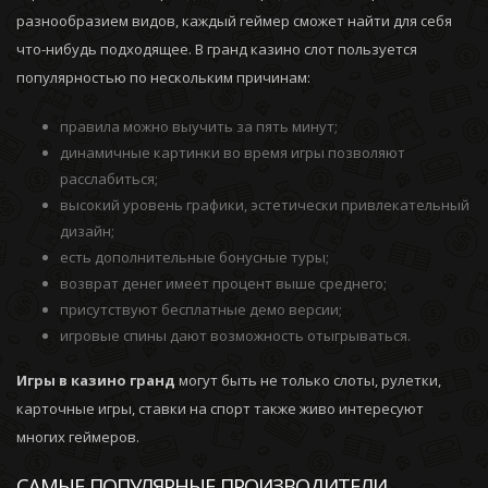
разнообразием видов, каждый геймер сможет найти для себя
что-нибудь подходящее. В гранд казино слот пользуется
популярностью по нескольким причинам:
правила можно выучить за пять минут;
динамичные картинки во время игры позволяют
расслабиться;
высокий уровень графики, эстетически привлекательный
дизайн;
есть дополнительные бонусные туры;
возврат денег имеет процент выше среднего;
присутствуют бесплатные демо версии;
игровые спины дают возможность отыгрываться.
Игры в казино гранд
могут быть не только слоты, рулетки,
карточные игры, ставки на спорт также живо интересуют
многих геймеров.
САМЫЕ ПОПУЛЯРНЫЕ ПРОИЗВОДИТЕЛИ